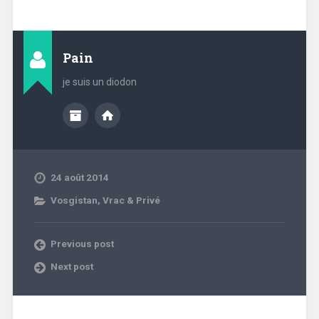
Pain
je suis un diodon
24 août 2014
Vosgistan
,
Vrac & Privé
Previous post
Next post