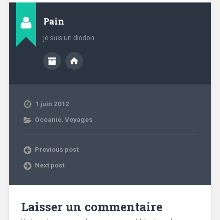
Pain
je suis un diodon
1 juin 2012
Océanie
,
Voyages
Previous post
Next post
Laisser un commentaire